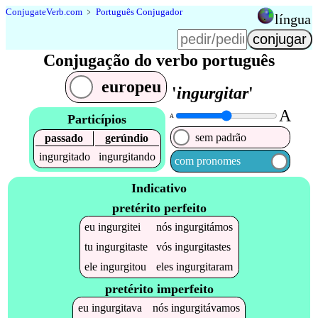
Conjugate
Verb
.
com
﹥
Português Conjugador
língua
Conjugação do verbo português
europeu
'
ingurgitar
'
A
Particípios
A
sem padrão
passado
gerúndio
ingurgitado
ingurgitando
com pronomes
Indicativo
pretérito perfeito
eu
ingurgitei
nós
ingurgitámos
tu
ingurgitaste
vós
ingurgitastes
ele
ingurgitou
eles
ingurgitaram
pretérito imperfeito
eu
ingurgitava
nós
ingurgitávamos