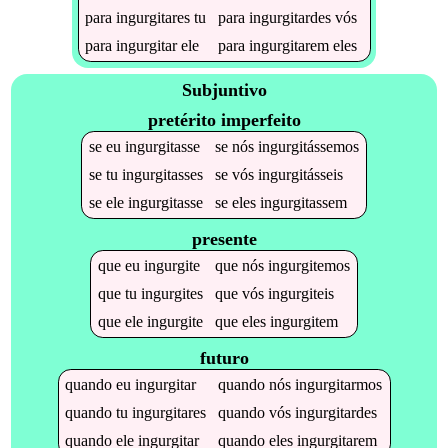
para
ingurgitares
tu
para
ingurgitardes
vós
para
ingurgitar
ele
para
ingurgitarem
eles
Subjuntivo
pretérito imperfeito
se
eu
ingurgitasse
se
nós
ingurgitássemos
se
tu
ingurgitasses
se
vós
ingurgitásseis
se
ele
ingurgitasse
se
eles
ingurgitassem
presente
que
eu
ingurgite
que
nós
ingurgitemos
que
tu
ingurgites
que
vós
ingurgiteis
que
ele
ingurgite
que
eles
ingurgitem
futuro
quando
eu
ingurgitar
quando
nós
ingurgitarmos
quando
tu
ingurgitares
quando
vós
ingurgitardes
quando
ele
ingurgitar
quando
eles
ingurgitarem