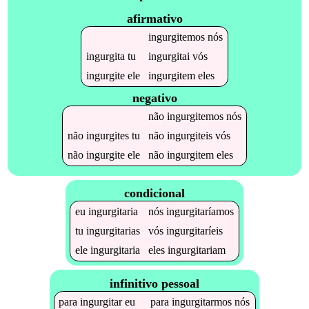
afirmativo
ingurgitemos
nós
ingurgita
tu
ingurgitai
vós
ingurgite
ele
ingurgitem
eles
negativo
não
ingurgitemos
nós
não
ingurgites
tu
não
ingurgiteis
vós
não
ingurgite
ele
não
ingurgitem
eles
condicional
eu
ingurgitaria
nós
ingurgitaríamos
tu
ingurgitarias
vós
ingurgitaríeis
ele
ingurgitaria
eles
ingurgitariam
infinitivo pessoal
para
ingurgitar
eu
para
ingurgitarmos
nós